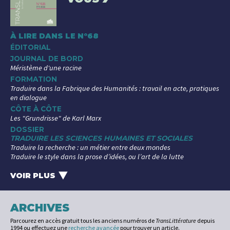
À LIRE DANS LE N°68
ÉDITORIAL
JOURNAL DE BORD
Méristème d'une racine
FORMATION
Traduire dans la Fabrique des Humanités : travail en acte, pratiques
en dialogue
CÔTE À CÔTE
Les "Grundrisse" de Karl Marx
DOSSIER
TRADUIRE LES SCIENCES HUMAINES ET SOCIALES
Traduire la recherche : un métier entre deux mondes
Traduire le style dans la prose d’idées, ou l’art de la lutte
La traduction des sciences sociales arabes, entre invisibilisation et
renouveau
VOIR PLUS
‣
Traduire un philosophe, à l'exemple du penseur allemand Ernst
Bloch
Les traductions coréennes de « queer » : un concept importé ?
ARCHIVES
Un cas d’école ? Politiques de la traduction automatique en sciences
Parcourez en accès gratuit tous les anciens numéros de
TransLittérature
depuis
humaines et sociales
1994 ou effectuez une
recherche avancée
pour trouver un article.