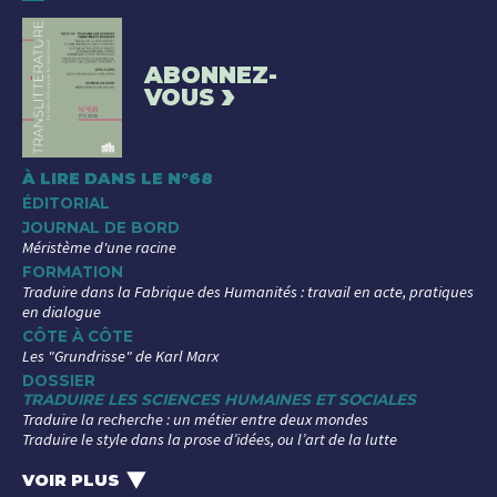
ABONNEZ-
›
VOUS
À LIRE DANS LE N°68
ÉDITORIAL
JOURNAL DE BORD
Méristème d'une racine
FORMATION
Traduire dans la Fabrique des Humanités : travail en acte, pratiques
en dialogue
CÔTE À CÔTE
Les "Grundrisse" de Karl Marx
DOSSIER
TRADUIRE LES SCIENCES HUMAINES ET SOCIALES
Traduire la recherche : un métier entre deux mondes
Traduire le style dans la prose d’idées, ou l’art de la lutte
La traduction des sciences sociales arabes, entre invisibilisation et
renouveau
VOIR PLUS
‣