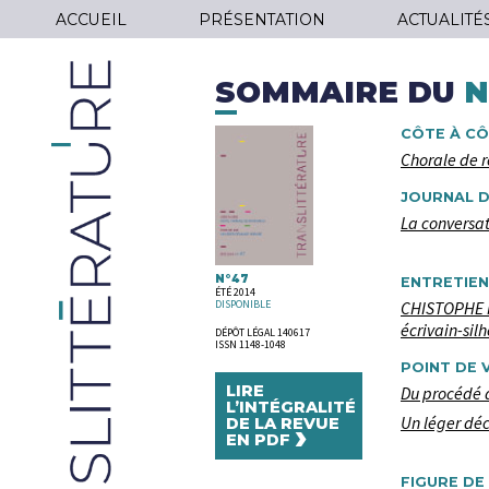
ACCUEIL
PRÉSENTATION
ACTUALITÉ
SOMMAIRE DU
N
CÔTE À C
Chorale de r
JOURNAL 
La conversat
N°47
ENTRETIEN
ÉTÉ 2014
DISPONIBLE
CHISTOPHE M
écrivain-sil
DÉPÔT LÉGAL 140617
ISSN 1148-1048
POINT DE 
LIRE
Du procédé 
L’INTÉGRALITÉ
Un léger dé
DE LA REVUE
›
EN PDF
FIGURE D