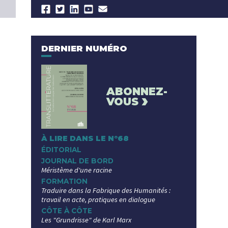
DERNIER NUMÉRO
ABONNEZ-
›
VOUS
À LIRE DANS LE N°68
ÉDITORIAL
JOURNAL DE BORD
Méristème d'une racine
FORMATION
Traduire dans la Fabrique des Humanités :
travail en acte, pratiques en dialogue
CÔTE À CÔTE
Les "Grundrisse" de Karl Marx