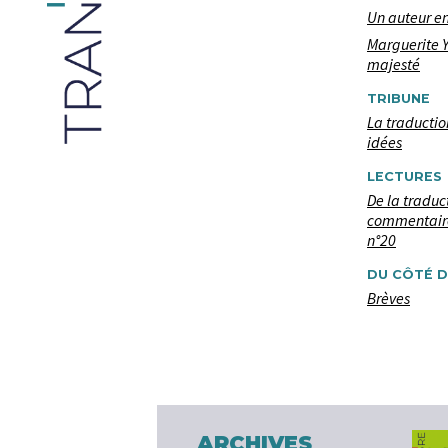
Un auteur en
Marguerite Y
majesté
TRIBUNE
La traduction
idées
LECTURES
De la tradu
commentaire
n°20
DU CÔTÉ D
Brèves
ARCHIVES