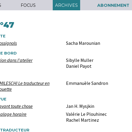
S
FOCUS
ARCHIVES
ABONNEMENT
°47
ÔTE
ossignols
Sacha Marounian
DE BORD
ion dans l'atelier
Sibylle Muller
Daniel Payot
ILESCHI Le traducteur en
Emmanuèle Sandron
houette
VUE
avant toute chose
Jan H. Mysjkin
calage horaire
Valérie Le Plouhinec
Rachel Martinez
E TRADUCTEUR