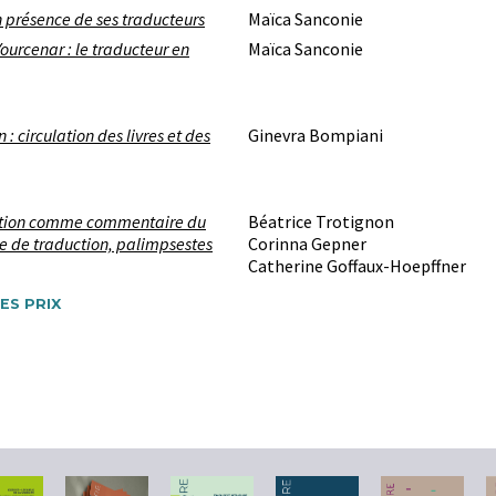
 présence de ses traducteurs
Maïca Sanconie
ourcenar : le traducteur en
Maïca Sanconie
 : circulation des livres et des
Ginevra Bompiani
ction comme commentaire du
Béatrice Trotignon
 de traduction, palimpsestes
Corinna Gepner
Catherine Goffaux-Hoepffner
ES PRIX