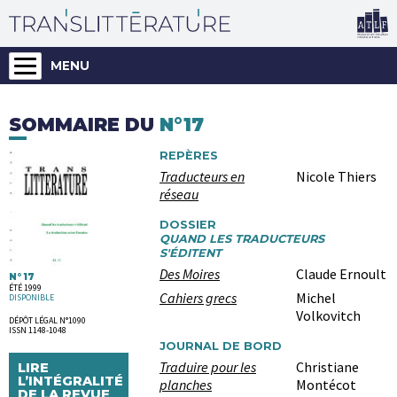
MENU
SOMMAIRE DU
N°17
REPÈRES
Traducteurs en
Nicole Thiers
réseau
DOSSIER
QUAND LES TRADUCTEURS
S'ÉDITENT
Des Moires
Claude Ernoult
N°17
ÉTÉ 1999
Cahiers grecs
Michel
DISPONIBLE
Volkovitch
DÉPÔT LÉGAL N°1090
ISSN 1148-1048
JOURNAL DE BORD
Traduire pour les
Christiane
LIRE
L’INTÉGRALITÉ
planches
Montécot
DE LA REVUE