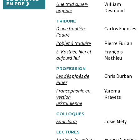
›
Une trad super-
William
EN PDF
urgente
Desmond
TRIBUNE
D'une frontière
Carlos Fuentes
l'autre
L'objet à traduire
Pierre Furlan
E. Kästner, hier et
François
aujourd'hui
Mathieu
PROFESSION
Les dés pipés de
Chris Durban
Piper
Francophonie en
Yarema
version
Kravets
urkrainienne
COLLOQUES
Sant Jordi
Josie Mély
LECTURES
Traduire la culture
France Camus-