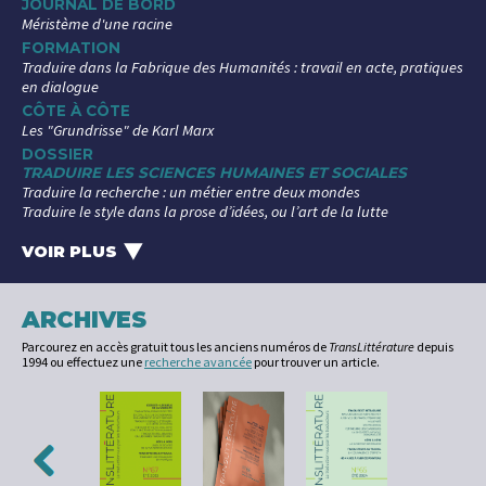
JOURNAL DE BORD
Méristème d'une racine
FORMATION
Traduire dans la Fabrique des Humanités : travail en acte, pratiques
en dialogue
CÔTE À CÔTE
Les "Grundrisse" de Karl Marx
DOSSIER
TRADUIRE LES SCIENCES HUMAINES ET SOCIALES
Traduire la recherche : un métier entre deux mondes
Traduire le style dans la prose d’idées, ou l’art de la lutte
La traduction des sciences sociales arabes, entre invisibilisation et
renouveau
VOIR PLUS
‣
Traduire un philosophe, à l'exemple du penseur allemand Ernst
Bloch
Les traductions coréennes de « queer » : un concept importé ?
ARCHIVES
Un cas d’école ? Politiques de la traduction automatique en sciences
Parcourez en accès gratuit tous les anciens numéros de
TransLittérature
depuis
humaines et sociales
1994 ou effectuez une
recherche avancée
pour trouver un article.
En français au pluriel
Les sciences humaines et sociales dans "l'Histoire des traductions en
langue française"
Ce que les langues font aux idées
LECTURES
RECENSION