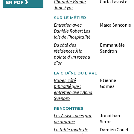
›
Charlotte Brontë
Carla Lavaste
EN PDF
Jane Eyre
SUR LE MÉTIER
Entretien avec
Maïca Sanconie
Danièle Robert Les
lois de l’hospitalité
Du côté des
Emmanuèle
résidences À la
Sandron
pointe d’un roseau
d’or
LA CHAÎNE DU LIVRE
Babel, côté
Étienne
bibliothèque :
Gomez
entretien avec Anna
Svenbro
RENCONTRES
Les Assises vues par
Jonathan
un profane
Seror
La table ronde de
Damien Couet-