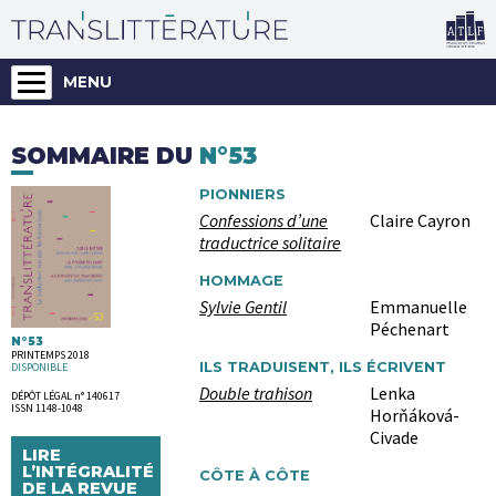
MENU
SOMMAIRE DU
N°53
PIONNIERS
Confessions d’une
Claire Cayron
traductrice solitaire
HOMMAGE
Sylvie Gentil
Emmanuelle
Péchenart
N°53
PRINTEMPS 2018
ILS TRADUISENT, ILS ÉCRIVENT
DISPONIBLE
Double trahison
Lenka
DÉPÔT LÉGAL n° 140617
ISSN 1148-1048
Horňáková-
Civade
LIRE
L’INTÉGRALITÉ
CÔTE À CÔTE
DE LA REVUE