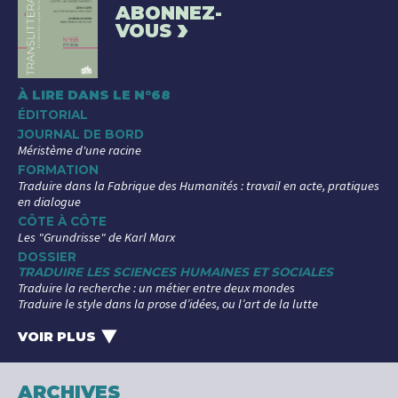
ABONNEZ-
›
VOUS
À LIRE DANS LE N°68
ÉDITORIAL
JOURNAL DE BORD
Méristème d'une racine
FORMATION
Traduire dans la Fabrique des Humanités : travail en acte, pratiques
en dialogue
CÔTE À CÔTE
Les "Grundrisse" de Karl Marx
DOSSIER
TRADUIRE LES SCIENCES HUMAINES ET SOCIALES
Traduire la recherche : un métier entre deux mondes
Traduire le style dans la prose d’idées, ou l’art de la lutte
La traduction des sciences sociales arabes, entre invisibilisation et
renouveau
VOIR PLUS
‣
Traduire un philosophe, à l'exemple du penseur allemand Ernst
Bloch
Les traductions coréennes de « queer » : un concept importé ?
ARCHIVES