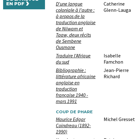
›
D'une langue
Catherine
EN PDF
coloniale à l'autre :
Glenn-Lauga
à propos de la
traduction anglaise
de Niiwam et
Taaw, deux récits
de Sembene
Ousmane
Traduire l'Afrique
Isabelle
du sud
Famchon
Bibliographie :
Jean-Pierre
littérature africaine
Richard
anglaise en
traduction
française 1940 -
mars 1991
COUP DE PHARE
Maurice Edgar
Michel Gresset
Coindreau (1892-
1990)