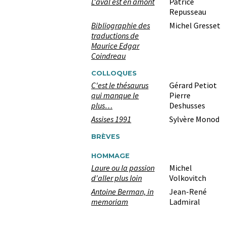
L'aval est en amont
Patrice
Repusseau
Bibliographie des
Michel Gresset
traductions de
Maurice Edgar
Coindreau
COLLOQUES
C'est le thésaurus
Gérard Petiot
qui manque le
Pierre
plus…
Deshusses
Assises 1991
Sylvère Monod
BRÈVES
HOMMAGE
Laure ou la passion
Michel
d'aller plus loin
Volkovitch
Antoine Berman, in
Jean-René
memoriam
Ladmiral