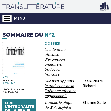
MENU
SOMMAIRE DU
N°2
DOSSIER
La littérature
africaine
d'expression
anglaise en
traduction
française
N°2
Que nous apprend
Jean-Pierre
HIVER 1991
DISPONIBLE
la traduction de la
Richard
DÉPÔT LÉGAL N°5503
littérature africaine
ISSN 1148-1048
anglophone ?
Traduire le pidgin
Etienne Galle
LIRE
L’INTÉGRALITÉ
de Wole Soyinka
DE LA REVUE