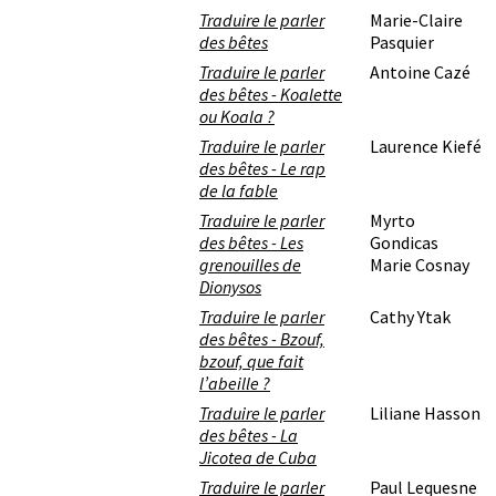
Traduire le parler
Marie-Claire
des bêtes
Pasquier
Traduire le parler
Antoine Cazé
des bêtes - Koalette
ou Koala ?
Traduire le parler
Laurence Kiefé
des bêtes - Le rap
de la fable
Traduire le parler
Myrto
des bêtes - Les
Gondicas
grenouilles de
Marie Cosnay
Dionysos
Traduire le parler
Cathy Ytak
des bêtes - Bzouf,
bzouf, que fait
l’abeille ?
Traduire le parler
Liliane Hasson
des bêtes - La
Jicotea de Cuba
Traduire le parler
Paul Lequesne