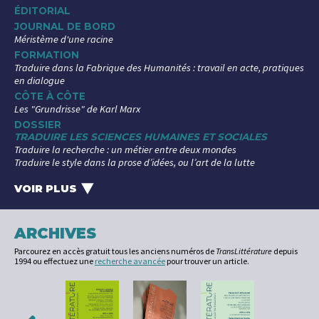
ÉDITORIAL
JOURNAL DE BORD
Méristème d'une racine
FORMATION
Traduire dans la Fabrique des Humanités : travail en acte, pratiques
en dialogue
CÔTE À CÔTE
Les "Grundrisse" de Karl Marx
DOSSIER
TRADUIRE LES SCIENCES HUMAINES ET SOCIALES
Traduire la recherche : un métier entre deux mondes
Traduire le style dans la prose d’idées, ou l’art de la lutte
La traduction des sciences sociales arabes, entre invisibilisation et
renouveau
VOIR PLUS
‣
Traduire un philosophe, à l'exemple du penseur allemand Ernst
Bloch
Les traductions coréennes de « queer » : un concept importé ?
ARCHIVES
Un cas d’école ? Politiques de la traduction automatique en sciences
Parcourez en accès gratuit tous les anciens numéros de
TransLittérature
depuis
humaines et sociales
1994 ou effectuez une
recherche avancée
pour trouver un article.
En français au pluriel
Les sciences humaines et sociales dans "l'Histoire des traductions en
langue française"
Ce que les langues font aux idées