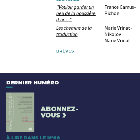
''Vouloir garder un
France Camus-
peu de la poussière
Pichon
d’or… ''
Les chemins de la
Marie Vrinat-
traduction
Nikolov
Marie Vrinat
BRÈVES
DERNIER NUMÉRO
ABONNEZ-
›
VOUS
À LIRE DANS LE N°68