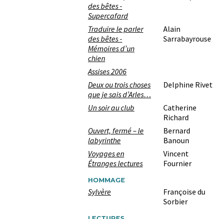
des bêtes -
Supercafard
Traduire le parler
Alain
des bêtes -
Sarrabayrouse
Mémoires d’un
chien
Assises 2006
Deux ou trois choses
Delphine Rivet
que je sais d’Arles…
Un soir au club
Catherine
Richard
Ouvert, fermé – le
Bernard
labyrinthe
Banoun
Voyages en
Vincent
Étranges lectures
Fournier
HOMMAGE
Sylvère
Françoise du
Sorbier
LECTURES