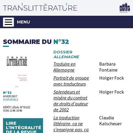
MENU
SOMMAIRE DU
N°32
DOSSIER
ALLEMAGNE
Traduire en
Barbara
Allemagne
Fontaine
Portrait de groupe
Holger Fock
avec traducteurs
Splendeurs et
Holger Fock
N°32
HIVER 2007
misère du contrat
DISPONIBLE
de droits d’auteur
DÉPÔT LÉGAL N°70102
de 2002
ISSN 1148-1048
La traduction
Claudia
littéraire, ça ne
Kalscheuer
LIRE
L’INTÉGRALITÉ
s’enseigne pas, ça
DE LA REVUE