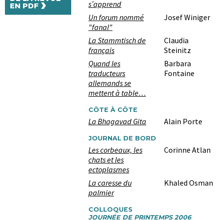
›
s’apprend
EN PDF
Un forum nommé
Josef Winiger
"fanal"
La Stammtisch de
Claudia
français
Steinitz
Quand les
Barbara
traducteurs
Fontaine
allemands se
mettent à table…
CÔTE À CÔTE
La Bhagavad Gita
Alain Porte
JOURNAL DE BORD
Les corbeaux, les
Corinne Atlan
chats et les
ectoplasmes
La caresse du
Khaled Osman
palmier
COLLOQUES
JOURNÉE DE PRINTEMPS 2006