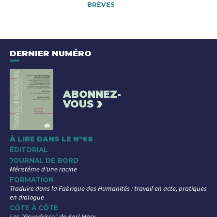
BRÈVES
DERNIER NUMÉRO
ABONNEZ-
›
VOUS
À LIRE DANS LE N°68
ÉDITORIAL
JOURNAL DE BORD
Méristème d'une racine
FORMATION
Traduire dans la Fabrique des Humanités : travail en acte, pratiques
en dialogue
CÔTE À CÔTE
Les "Grundrisse" de Karl Marx