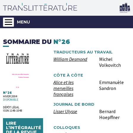
MENU
SOMMAIRE DU
N°26
TRADUCTEURS AU TRAVAIL
William Desmond
Michel
Volkovitch
CÔTE À CÔTE
Alice et les
Emmanuèle
merveilles
Sandron
N°26
françaises
HIVER 2004
DISPONIBLE
JOURNAL DE BORD
DÉPÔT LÉGAL
Lisser Ulysse
Bernard
ISSN 1148-1048
Hoepffner
LIRE
L’INTÉGRALITÉ
COLLOQUES
DE LA REVUE