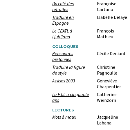
Du côté des
Françoise
retraites
Cartano
Traduire en
Isabelle Delaye
Espagne
Le CEATL à
François
Ljubljana
Mathieu
COLLOQUES
Rencontres
Cécile Deniard
bretonnes
Traduire la figure
Christine
de style
Pagnoulle
Assises 2003
Geneviève
Charpentier
La F.I.T. a cinquante
Catherine
ans
Weinzorn
LECTURES
Mots à maux
Jacqueline
Lahana