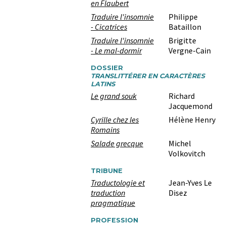
en Flaubert
Traduire l'insomnie
Philippe
- Cicatrices
Bataillon
Traduire l'insomnie
Brigitte
- Le mal-dormir
Vergne-Cain
DOSSIER
TRANSLITTÉRER EN CARACTÈRES
LATINS
Le grand souk
Richard
Jacquemond
Cyrille chez les
Hélène Henry
Romains
Salade grecque
Michel
Volkovitch
TRIBUNE
Traductologie et
Jean-Yves Le
traduction
Disez
pragmatique
PROFESSION